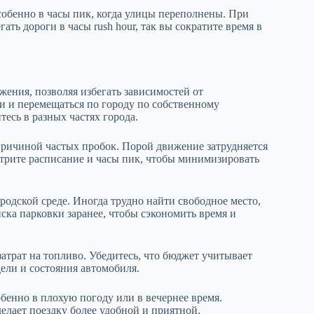
обенно в часы пик, когда улицы переполнены. При
ть дороги в часы rush hour, так вы сократите время в
ения, позволяя избегать зависимостей от
и и перемещаться по городу по собственному
тесь в разных частях города.
причиной частых пробок. Порой движение затрудняется
отрите расписание и часы пик, чтобы минимизировать
родской среде. Иногда трудно найти свободное место,
ска парковки заранее, чтобы сэкономить время и
атрат на топливо. Убедитесь, что бюджет учитывает
дели и состояния автомобиля.
бенно в плохую погоду или в вечернее время.
елает поездку более удобной и приятной.