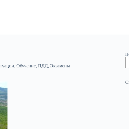
П
туации
,
Обучение
,
ПДД
,
Экзамены
С