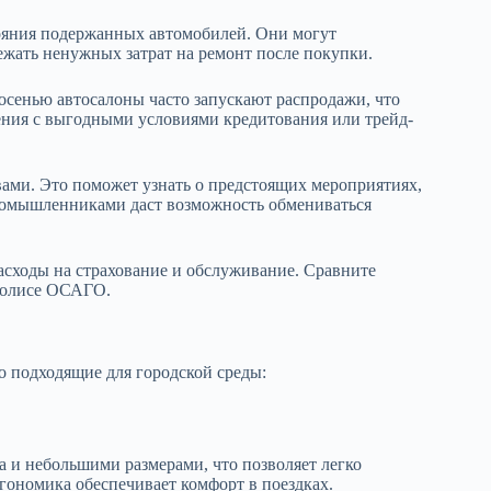
ояния подержанных автомобилей. Они могут
ежать ненужных затрат на ремонт после покупки.
осенью автосалоны часто запускают распродажи, что
ения с выгодными условиями кредитования или трейд-
ми. Это поможет узнать о предстоящих мероприятиях,
номышленниками даст возможность обмениваться
асходы на страхование и обслуживание. Сравните
полисе ОСАГО.
о подходящие для городской среды:
 и небольшими размерами, что позволяет легко
гономика обеспечивает комфорт в поездках.